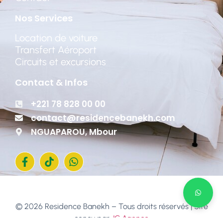
Nos Services
Location de voiture
Transfert Aéroport
Circuits et excursions
Contact & Infos
+221 78 828 00 00
contact@residencebanekh.com
NGUAPAROU, Mbour
©
2026
Residence Banekh – Tous droits réservés | Site
conçu par
JC Agence