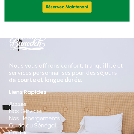
Réservez Maintenant
Nous vous offrons confort, tranquillité et
services personnalisés pour des séjours
de
courte et longue durée
.
Liens Rapides
Accueil
Nos Services
Nos Hébergements
Guide au Sénégal
Contact